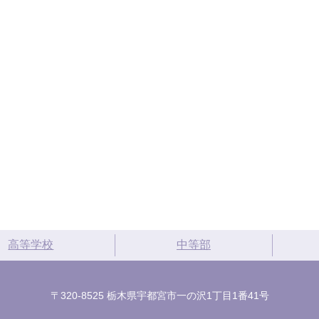
高等学校
中等部
〒320-8525 栃木県宇都宮市一の沢1丁目1番41号