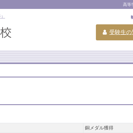
高等
子）
受験生の
銅メダル獲得