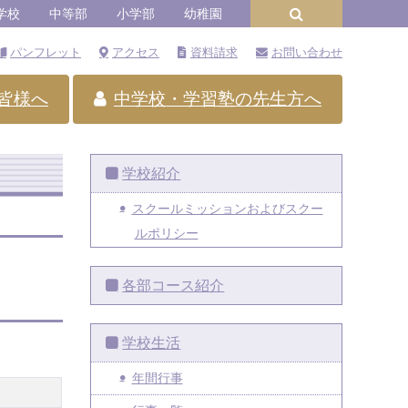
学校
中等部
小学部
幼稚園
パンフレット
アクセス
資料請求
お問い合わせ
皆様へ
中学校・学習塾の先生方へ
学校紹介
スクールミッションおよびスクー
ルポリシー
各部コース紹介
学校生活
年間行事