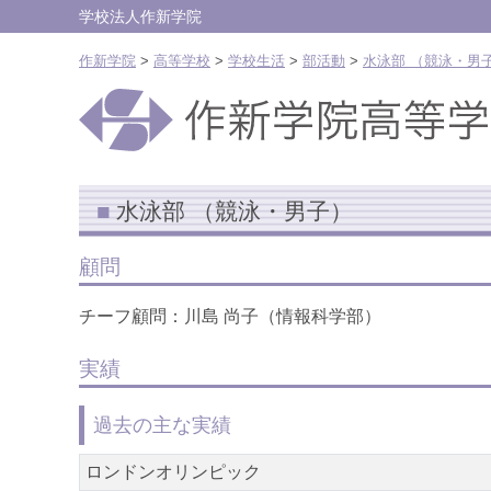
学校法人作新学院
作新学院
>
高等学校
>
学校生活
>
部活動
>
水泳部 （競泳・男
水泳部 （競泳・男子）
顧問
チーフ顧問：川島 尚子（情報科学部）
実績
過去の主な実績
ロンドンオリンピック