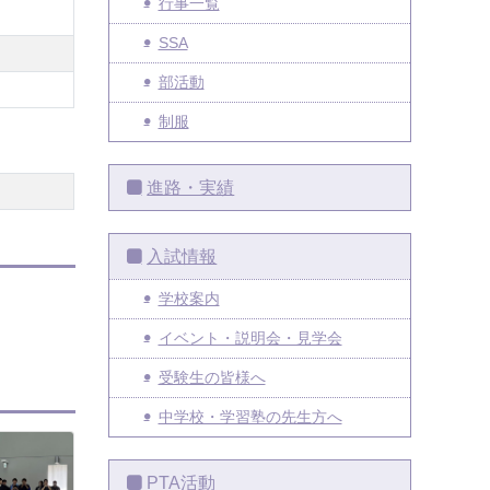
行事一覧
SSA
部活動
制服
進路・実績
入試情報
学校案内
イベント・説明会・見学会
受験生の皆様へ
中学校・学習塾の先生方へ
PTA活動