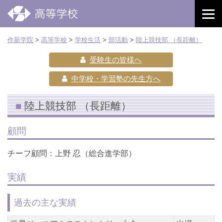
作新学院
>
高等学校
>
学校生活
>
部活動
>
陸上競技部 （長距離）
受験生の皆様へ
中学校・学習塾の先生方へ
陸上競技部 （長距離）
顧問
チーフ顧問：上野 忍（総合進学部）
実績
過去の主な実績