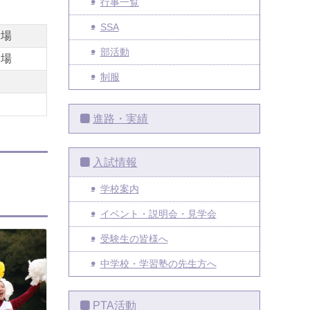
行事一覧
SSA
出場
部活動
出場
制服
進路・実績
入試情報
学校案内
イベント・説明会・見学会
受験生の皆様へ
中学校・学習塾の先生方へ
PTA活動