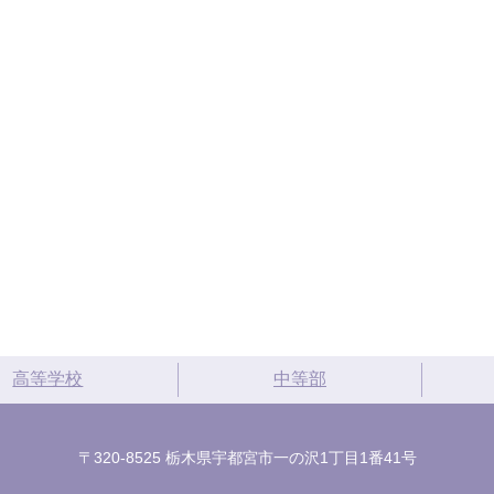
高等学校
中等部
〒320-8525 栃木県宇都宮市一の沢1丁目1番41号