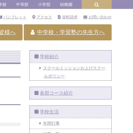
学校
中等部
小学部
幼稚園
パンフレット
アクセス
資料請求
お問い合わせ
皆様へ
中学校・学習塾の先生方へ
学校紹介
スクールミッションおよびスクー
ルポリシー
各部コース紹介
学校生活
年間行事