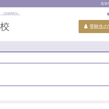
高等
（SHARKS）
受験生の