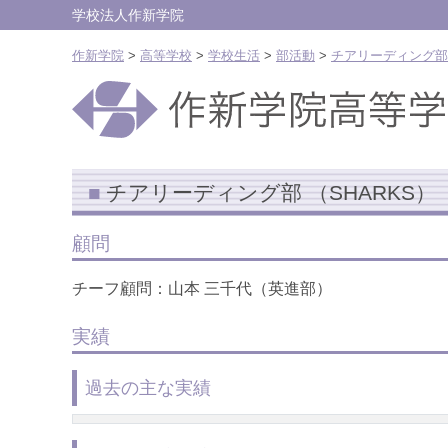
学校法人作新学院
作新学院
>
高等学校
>
学校生活
>
部活動
>
チアリーディング部 
チアリーディング部 （SHARKS）
顧問
チーフ顧問：山本 三千代（英進部）
実績
過去の主な実績