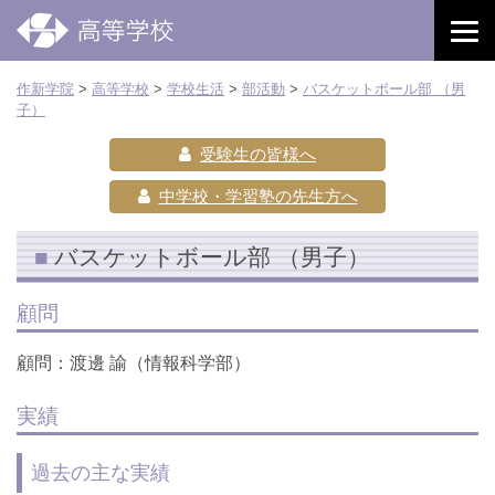
作新学院
>
高等学校
>
学校生活
>
部活動
>
バスケットボール部 （男
子）
受験生の皆様へ
中学校・学習塾の先生方へ
バスケットボール部 （男子）
顧問
顧問：渡邊 諭（情報科学部）
実績
過去の主な実績