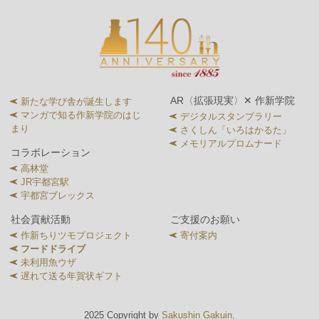
AR〈拡張現実〉✕ 作新学院
新たな学び舎が誕生します
マンガで知る作新学院のはじ
デジタルスタンプラリー
まり
さくしん「いろはかるた」
メモリアルプロムナード
コラボレーション
高林堂
JR宇都宮駅
宇都宮ブレックス
社会貢献活動
ご支援のお願い
作新ちりツモプロジェクト
寄付案内
フードドライブ
未利用魚ウザ
遅れて送る年賀状ギフト
2025 Copyright by
Sakushin Gakuin
.